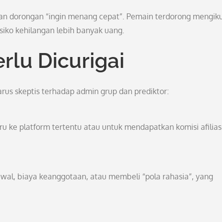
n dorongan “ingin menang cepat”. Pemain terdorong mengiku
risiko kehilangan lebih banyak uang.
lu Dicurigai
us skeptis terhadap admin grup dan prediktor:
 ke platform tertentu atau untuk mendapatkan komisi afiliasi
wal, biaya keanggotaan, atau membeli “pola rahasia”, yang