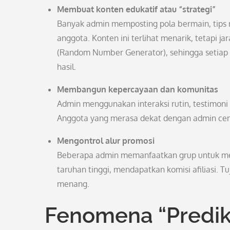
Membuat konten edukatif atau “strategi”
Banyak admin memposting pola bermain, tips 
anggota. Konten ini terlihat menarik, tetapi
(Random Number Generator), sehingga setiap p
hasil.
Membangun kepercayaan dan komunitas
Admin menggunakan interaksi rutin, testimoni
Anggota yang merasa dekat dengan admin cen
Mengontrol alur promosi
Beberapa admin memanfaatkan grup untuk memp
taruhan tinggi, mendapatkan komisi afiliasi.
menang.
Fenomena “Predik