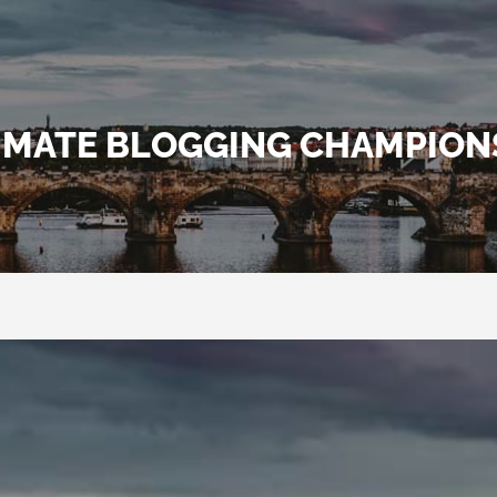
IMATE BLOGGING CHAMPION