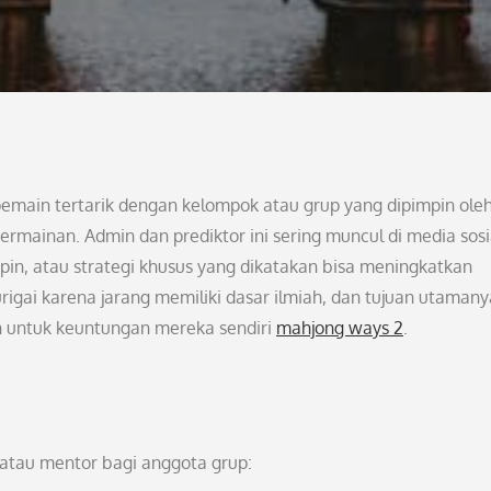
pemain tertarik dengan kelompok atau grup yang dipimpin ole
rmainan. Admin dan prediktor ini sering muncul di media sosi
spin, atau strategi khusus yang dikatakan bisa meningkatkan
igai karena jarang memiliki dasar ilmiah, dan tujuan utamany
 untuk keuntungan mereka sendiri
mahjong ways 2
.
 atau mentor bagi anggota grup: