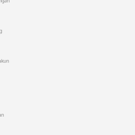
angan
g
 akun
an