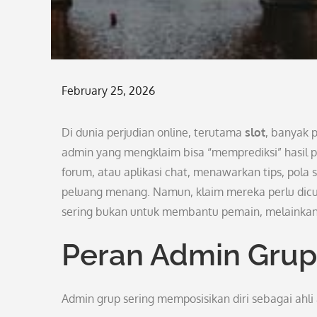
Posted
February 25, 2026
on
Di dunia perjudian online, terutama
slot
, banyak 
admin yang mengklaim bisa “memprediksi” hasil pe
forum, atau aplikasi chat, menawarkan tips, pola 
peluang menang. Namun, klaim mereka perlu dicur
sering bukan untuk membantu pemain, melainkan
Peran Admin Grup
Admin grup sering memposisikan diri sebagai ahli