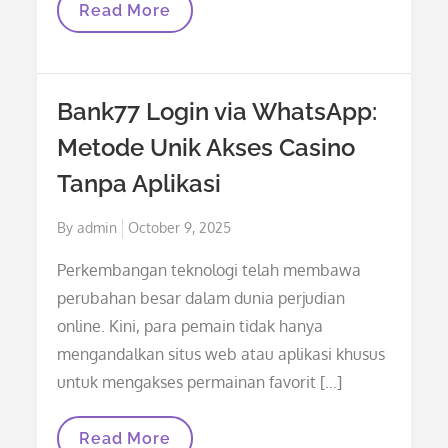
BINGO4D:
Read More
Platform
Terpercaya
Untuk
Permainan
Slot
Bank77 Login via WhatsApp:
Online
Hacksaw
Metode Unik Akses Casino
Gaming
Tanpa Aplikasi
Posted
By
admin
October 9, 2025
on
Perkembangan teknologi telah membawa
perubahan besar dalam dunia perjudian
online. Kini, para pemain tidak hanya
mengandalkan situs web atau aplikasi khusus
untuk mengakses permainan favorit […]
Bank77
Read More