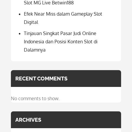
Slot MG Live Betwin188
Efek Near Miss dalam Gameplay Slot
Digital
Tinjauan Singkat Pasar Judi Online
Indonesia dan Posisi Konten Slot di
Dalamnya
RECENT COMMENTS
No comments to show.
ARCHIVES