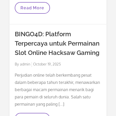
Sudah
Read More
Coba
Berbagai
Situs?
Mungkin
Anda
BINGO4D: Platform
Butuh
Link
Terpercaya untuk Permainan
Slot
Yang
Slot Online Hacksaw Gaming
Lagi
Gacor
Ini
Posted
By
admin
October 19, 2025
on
Perjudian online telah berkembang pesat
dalam beberapa tahun terakhir, menawarkan
berbagai macam permainan menarik bagi
para pemain di seluruh dunia. Salah satu
permainan yang paling […]