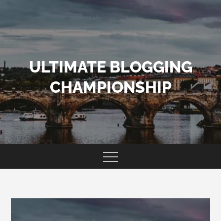
Skip
to
content
ULTIMATE BLOGGING
CHAMPIONSHIP