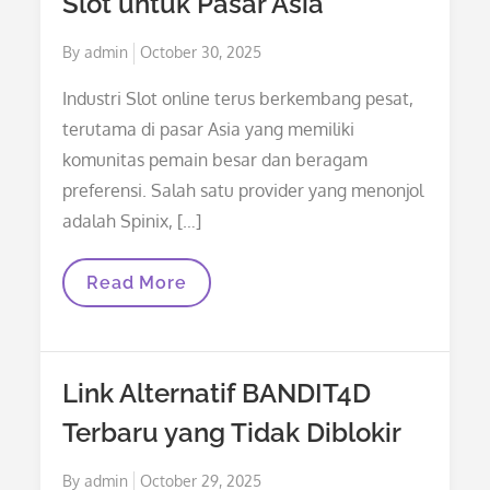
Slot untuk Pasar Asia
Posted
By
admin
October 30, 2025
on
Industri Slot online terus berkembang pesat,
terutama di pasar Asia yang memiliki
komunitas pemain besar dan beragam
preferensi. Salah satu provider yang menonjol
adalah Spinix, […]
Bagaimana
Read More
Spinix
Meningkatkan
RTP
Di
Game
Link Alternatif BANDIT4D
Slot
Untuk
Terbaru yang Tidak Diblokir
Pasar
Asia
Posted
By
admin
October 29, 2025