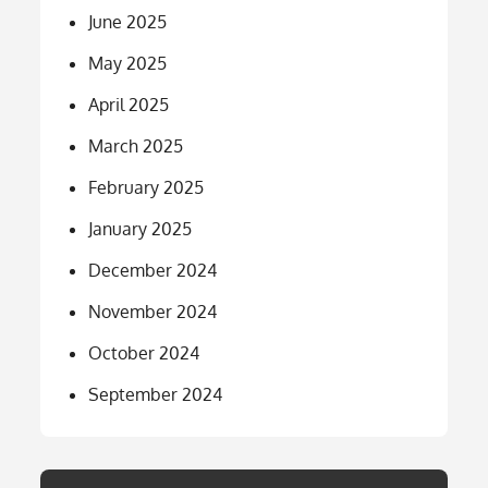
June 2025
May 2025
April 2025
March 2025
February 2025
January 2025
December 2024
November 2024
October 2024
September 2024