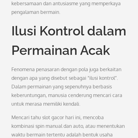
kebersamaan dan antusiasme yang memperkaya
pengalaman bermain.
Ilusi Kontrol dalam
Permainan Acak
Fenomena penasaran dengan pola juga berkaitan
dengan apa yang disebut sebagai “ilusi kontrol”.
Dalam permainan yang sepenuhnya berbasis
keberuntungan, manusia cenderung mencari cara
untuk merasa memiliki kendali.
Mencari tahu slot gacor hari ini, mencoba
kombinasi spin manual dan auto, atau menentukan
waktu bermain tertentu adalah bentuk usaha