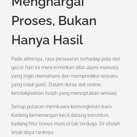
Menghargai
Proses, Bukan
Hanya Hasil
Pada akhirnya, rasa penasaran terhadap pola slot
gacor hari ini mencerminkan sifat alami manusia
yang ingin memahami dan memprediksi sesuatu
yang tidak pasti. Dalam dunia slot online,
ketidakpastian itulah yang menciptakan sensasi.
Setiap putaran membawa kemungkinan baru.
Kadang kemenangan kecil datang beruntun,
kadang fitur bonus muncul tak terduga. Di situlah
letak daya tariknya.