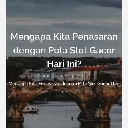
Mengapa Kita Penasaran
dengan Pola Slot Gacor
Hari Ini?
Home
Uncategorized
Mengapa Kita Penasaran dengan Pola Slot Gacor Hari
Ini?