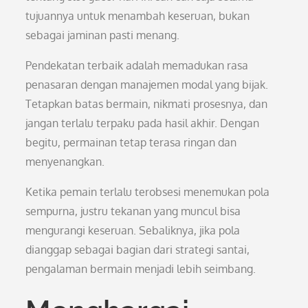
tujuannya untuk menambah keseruan, bukan
sebagai jaminan pasti menang.
Pendekatan terbaik adalah memadukan rasa
penasaran dengan manajemen modal yang bijak.
Tetapkan batas bermain, nikmati prosesnya, dan
jangan terlalu terpaku pada hasil akhir. Dengan
begitu, permainan tetap terasa ringan dan
menyenangkan.
Ketika pemain terlalu terobsesi menemukan pola
sempurna, justru tekanan yang muncul bisa
mengurangi keseruan. Sebaliknya, jika pola
dianggap sebagai bagian dari strategi santai,
pengalaman bermain menjadi lebih seimbang.