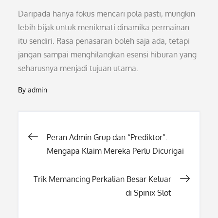
Daripada hanya fokus mencari pola pasti, mungkin
lebih bijak untuk menikmati dinamika permainan
itu sendiri. Rasa penasaran boleh saja ada, tetapi
jangan sampai menghilangkan esensi hiburan yang
seharusnya menjadi tujuan utama.
By
admin
Post
Peran Admin Grup dan “Prediktor”:
Mengapa Klaim Mereka Perlu Dicurigai
navigation
Trik Memancing Perkalian Besar Keluar
di Spinix Slot