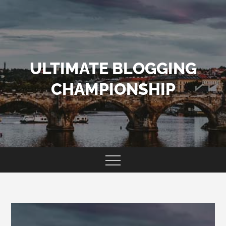
Skip
to
content
ULTIMATE BLOGGING
CHAMPIONSHIP