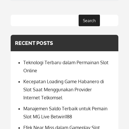
Search
RECENT POSTS
Teknologi Terbaru dalam Permainan Slot
Online
Kecepatan Loading Game Habanero di
Slot Saat Menggunakan Provider
Internet Telkomsel
Manajemen Saldo Terbaik untuk Pemain
Slot MG Live Betwin188
Efek Near Miss dalam Gameplay Slot