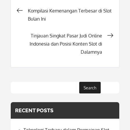
Post
Kompilasi Kemenangan Terbesar di Slot
Bulan Ini
navigation
Tinjauan Singkat Pasar Judi Online
Indonesia dan Posisi Konten Slot di
Dalamnya
Search
RECENT POSTS
Teknologi Terbaru dalam Permainan Slot