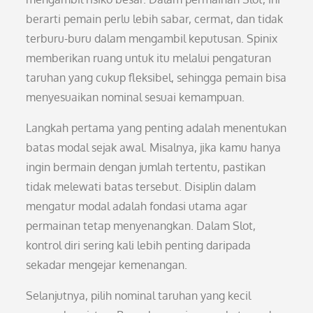
berarti pemain perlu lebih sabar, cermat, dan tidak
terburu-buru dalam mengambil keputusan. Spinix
memberikan ruang untuk itu melalui pengaturan
taruhan yang cukup fleksibel, sehingga pemain bisa
menyesuaikan nominal sesuai kemampuan.
Langkah pertama yang penting adalah menentukan
batas modal sejak awal. Misalnya, jika kamu hanya
ingin bermain dengan jumlah tertentu, pastikan
tidak melewati batas tersebut. Disiplin dalam
mengatur modal adalah fondasi utama agar
permainan tetap menyenangkan. Dalam Slot,
kontrol diri sering kali lebih penting daripada
sekadar mengejar kemenangan.
Selanjutnya, pilih nominal taruhan yang kecil