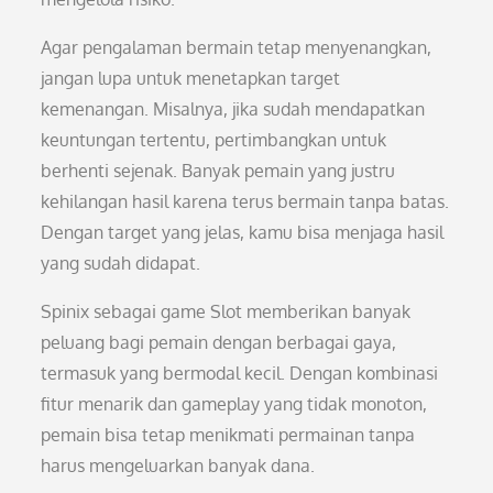
Agar pengalaman bermain tetap menyenangkan,
jangan lupa untuk menetapkan target
kemenangan. Misalnya, jika sudah mendapatkan
keuntungan tertentu, pertimbangkan untuk
berhenti sejenak. Banyak pemain yang justru
kehilangan hasil karena terus bermain tanpa batas.
Dengan target yang jelas, kamu bisa menjaga hasil
yang sudah didapat.
Spinix sebagai game Slot memberikan banyak
peluang bagi pemain dengan berbagai gaya,
termasuk yang bermodal kecil. Dengan kombinasi
fitur menarik dan gameplay yang tidak monoton,
pemain bisa tetap menikmati permainan tanpa
harus mengeluarkan banyak dana.