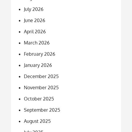
July 2026
June 2026
April 2026
March 2026
February 2026
January 2026
December 2025
November 2025
October 2025
September 2025
August 2025