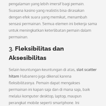
pengalaman yang lebih imersif bagi pemain.
Suasana kasino yang realistis bisa dirasakan
dengan efek suara yang memikat, menambah
sensasi permainan. Semua elemen ini bekerja sama
untuk meningkatkan keterlibatan pemain dalam
permainan.
3.
Fleksibilitas dan
Aksesibilitas
Selain keuntungan-keuntungan di atas,
slot scatter
hitam
Habanero juga dikenal karena
fleksibilitasnya. Pemain dapat mengakses
permainan ini kapan saja dan di mana saja, baik
melalui komputer desktop, laptop, maupun
perangkat mobile seperti smartphone. Ini