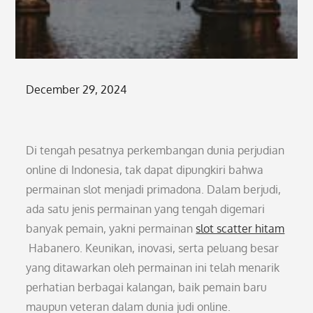
Posted
December 29, 2024
on
Di tengah pesatnya perkembangan dunia perjudian
online di Indonesia, tak dapat dipungkiri bahwa
permainan slot menjadi primadona. Dalam berjudi,
ada satu jenis permainan yang tengah digemari
banyak pemain, yakni permainan
slot scatter hitam
Habanero. Keunikan, inovasi, serta peluang besar
yang ditawarkan oleh permainan ini telah menarik
perhatian berbagai kalangan, baik pemain baru
maupun veteran dalam dunia judi online.