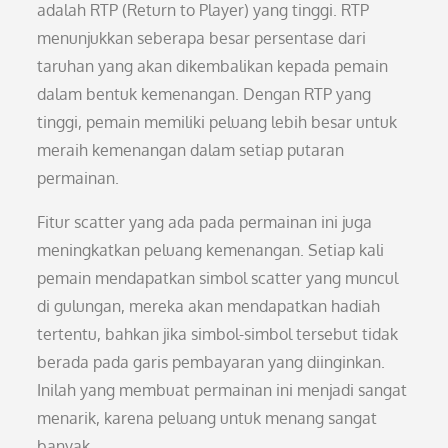
adalah RTP (Return to Player) yang tinggi. RTP
menunjukkan seberapa besar persentase dari
taruhan yang akan dikembalikan kepada pemain
dalam bentuk kemenangan. Dengan RTP yang
tinggi, pemain memiliki peluang lebih besar untuk
meraih kemenangan dalam setiap putaran
permainan.
Fitur scatter yang ada pada permainan ini juga
meningkatkan peluang kemenangan. Setiap kali
pemain mendapatkan simbol scatter yang muncul
di gulungan, mereka akan mendapatkan hadiah
tertentu, bahkan jika simbol-simbol tersebut tidak
berada pada garis pembayaran yang diinginkan.
Inilah yang membuat permainan ini menjadi sangat
menarik, karena peluang untuk menang sangat
banyak.