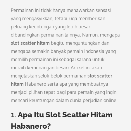
Permainan ini tidak hanya menawarkan sensasi
yang mengasyikkan, tetapi juga memberikan
peluang keuntungan yang lebih besar
dibandingkan permainan lainnya. Namun, mengapa
slot scatter hitam
begitu menguntungkan dan
mengapa semakin banyak pemain Indonesia yang
memilih permainan ini sebagai sarana untuk
meraih kemenangan besar? Artikel ini akan
menjelaskan seluk-beluk permainan
slot scatter
hitam
Habanero serta apa yang membuatnya
menjadi pilihan tepat bagi para pemain yang ingin
mencari keuntungan dalam dunia perjudian online.
1.
Apa Itu Slot Scatter Hitam
Habanero?