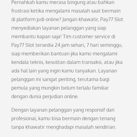
Pernahkah kamu merasa bingung atau bahkan
frustrasi ketika mengalami masalah saat bermain
di platform judi online? Jangan khawatir, Pay77 Slot
menyediakan layanan pelanggan yang siap
membantu kapan saja! Tim customer service di
Pay77 Slot tersedia 24 jam sehari, 7 hari seminggu,
siap memberikan bantuan jika kamu mengalami
kendala teknis, kesulitan dalam transaksi, atau jika
ada hal lain yang ingin kamu tanyakan. Layanan
pelanggan ini sangat penting, terutama bagi
pemula yang mungkin belum terlalu familiar
dengan dunia perjudian online.
Dengan layanan pelanggan yang responsif dan
profesional, kamu bisa bermain dengan tenang
tanpa khawatir menghadapi masalah sendirian.