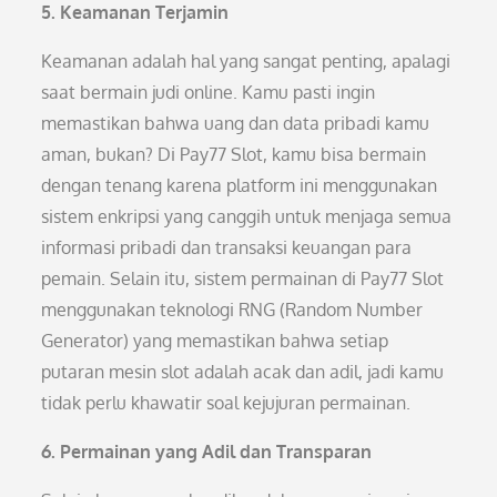
5. Keamanan Terjamin
Keamanan adalah hal yang sangat penting, apalagi
saat bermain judi online. Kamu pasti ingin
memastikan bahwa uang dan data pribadi kamu
aman, bukan? Di Pay77 Slot, kamu bisa bermain
dengan tenang karena platform ini menggunakan
sistem enkripsi yang canggih untuk menjaga semua
informasi pribadi dan transaksi keuangan para
pemain. Selain itu, sistem permainan di Pay77 Slot
menggunakan teknologi RNG (Random Number
Generator) yang memastikan bahwa setiap
putaran mesin slot adalah acak dan adil, jadi kamu
tidak perlu khawatir soal kejujuran permainan.
6. Permainan yang Adil dan Transparan