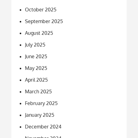
October 2025
September 2025
August 2025
July 2025
June 2025
May 2025
April 2025
March 2025
February 2025
January 2025
December 2024