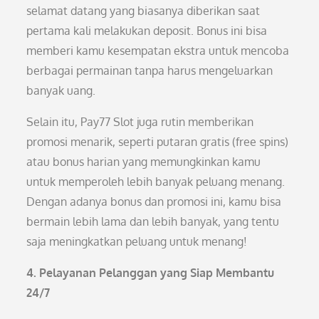
selamat datang yang biasanya diberikan saat
pertama kali melakukan deposit. Bonus ini bisa
memberi kamu kesempatan ekstra untuk mencoba
berbagai permainan tanpa harus mengeluarkan
banyak uang.
Selain itu, Pay77 Slot juga rutin memberikan
promosi menarik, seperti putaran gratis (free spins)
atau bonus harian yang memungkinkan kamu
untuk memperoleh lebih banyak peluang menang.
Dengan adanya bonus dan promosi ini, kamu bisa
bermain lebih lama dan lebih banyak, yang tentu
saja meningkatkan peluang untuk menang!
4. Pelayanan Pelanggan yang Siap Membantu
24/7