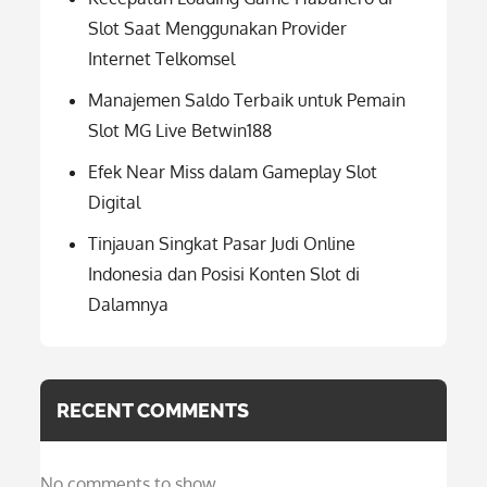
Slot Saat Menggunakan Provider
Internet Telkomsel
Manajemen Saldo Terbaik untuk Pemain
Slot MG Live Betwin188
Efek Near Miss dalam Gameplay Slot
Digital
Tinjauan Singkat Pasar Judi Online
Indonesia dan Posisi Konten Slot di
Dalamnya
RECENT COMMENTS
No comments to show.