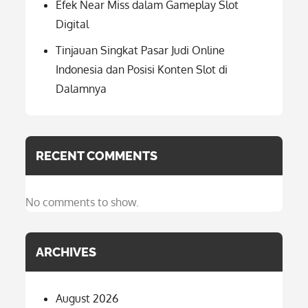
Efek Near Miss dalam Gameplay Slot
Digital
Tinjauan Singkat Pasar Judi Online
Indonesia dan Posisi Konten Slot di
Dalamnya
RECENT COMMENTS
No comments to show.
ARCHIVES
August 2026