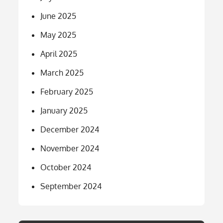
June 2025
May 2025
April 2025
March 2025
February 2025
January 2025
December 2024
November 2024
October 2024
September 2024