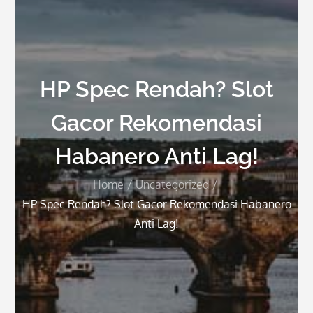
HP Spec Rendah? Slot
Gacor Rekomendasi
Habanero Anti Lag!
Home
Uncategorized
HP Spec Rendah? Slot Gacor Rekomendasi Habanero
Anti Lag!