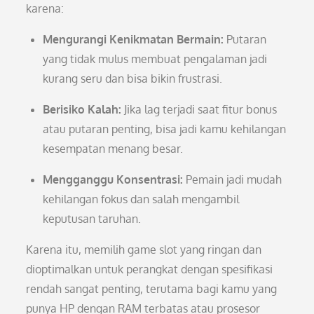
karena:
Mengurangi Kenikmatan Bermain:
Putaran
yang tidak mulus membuat pengalaman jadi
kurang seru dan bisa bikin frustrasi.
Berisiko Kalah:
Jika lag terjadi saat fitur bonus
atau putaran penting, bisa jadi kamu kehilangan
kesempatan menang besar.
Mengganggu Konsentrasi:
Pemain jadi mudah
kehilangan fokus dan salah mengambil
keputusan taruhan.
Karena itu, memilih game slot yang ringan dan
dioptimalkan untuk perangkat dengan spesifikasi
rendah sangat penting, terutama bagi kamu yang
punya HP dengan RAM terbatas atau prosesor