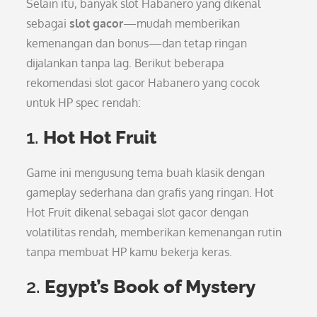
Selain itu, banyak slot Habanero yang dikenal
sebagai
slot gacor
—mudah memberikan
kemenangan dan bonus—dan tetap ringan
dijalankan tanpa lag. Berikut beberapa
rekomendasi slot gacor Habanero yang cocok
untuk HP spec rendah:
1.
Hot Hot Fruit
Game ini mengusung tema buah klasik dengan
gameplay sederhana dan grafis yang ringan. Hot
Hot Fruit dikenal sebagai slot gacor dengan
volatilitas rendah, memberikan kemenangan rutin
tanpa membuat HP kamu bekerja keras.
2.
Egypt’s Book of Mystery