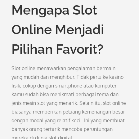
Mengapa Slot
Online Menjadi
Pilihan Favorit?
Slot online menawarkan pengalaman bermain
yang mudah dan menghibur. Tidak perlu ke kasino
fisik, cukup dengan smartphone atau komputer,
kamu sudah bisa menikmati berbagai tema dan
jenis mesin slot yang menarik. Selain itu, slot online
biasanya memberikan peluang kemenangan besar
dengan modal yang relatif kecil. Ini yang membuat
banyak orang tertarik mencoba peruntungan
mereka di dunia slot digital.