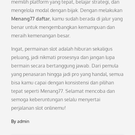
memilih platform yang tepat, belajar strategi, dan
mengelola modal dengan bijak. Dengan melakukan
Menang77 daftar
, kamu sudah berada di jalur yang
benar untuk mengembangkan kemampuan dan
meraih kemenangan besar.
Ingat, permainan slot adalah hiburan sekaligus
peluang, jadi nikmati prosesnya dan jangan lupa
bermain secara bertanggung jawab. Dari pemula
yang penasaran hingga jadi pro yang handal, semua
bisa kamu capai dengan konsistensi dan pilihan
tepat seperti Menang77. Selamat mencoba dan
semoga keberuntungan selalu menyertai
perjalanan slot onlinemu!
By
admin