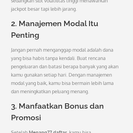
sedangkan slot volatilitas tinggi menawarkan
jackpot besar tapi lebih jarang.
2. Manajemen Modal Itu
Penting
Jangan pernah menganggap modal adalah dana
yang bisa habis tanpa kendali. Buat rencana
pengeluaran dan batasi berapa banyak yang akan
kamu gunakan setiap hari. Dengan manajemen
modal yang baik, kamu bisa bermain lebih lama
dan meningkatkan peluang menang.
3. Manfaatkan Bonus dan
Promosi
Setelah
Menang77 daftar
, kamu bisa