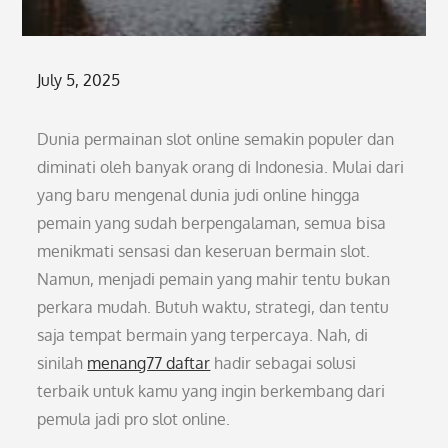
Posted
July 5, 2025
on
Dunia permainan slot online semakin populer dan
diminati oleh banyak orang di Indonesia. Mulai dari
yang baru mengenal dunia judi online hingga
pemain yang sudah berpengalaman, semua bisa
menikmati sensasi dan keseruan bermain slot.
Namun, menjadi pemain yang mahir tentu bukan
perkara mudah. Butuh waktu, strategi, dan tentu
saja tempat bermain yang terpercaya. Nah, di
sinilah
menang77 daftar
hadir sebagai solusi
terbaik untuk kamu yang ingin berkembang dari
pemula jadi pro slot online.