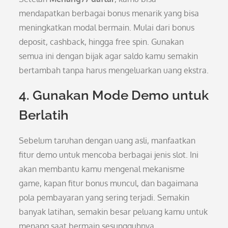
mendapatkan berbagai bonus menarik yang bisa
meningkatkan modal bermain. Mulai dari bonus
deposit, cashback, hingga free spin. Gunakan
semua ini dengan bijak agar saldo kamu semakin
bertambah tanpa harus mengeluarkan uang ekstra.
4. Gunakan Mode Demo untuk
Berlatih
Sebelum taruhan dengan uang asli, manfaatkan
fitur demo untuk mencoba berbagai jenis slot. Ini
akan membantu kamu mengenal mekanisme
game, kapan fitur bonus muncul, dan bagaimana
pola pembayaran yang sering terjadi. Semakin
banyak latihan, semakin besar peluang kamu untuk
menang saat bermain sesungguhnya.