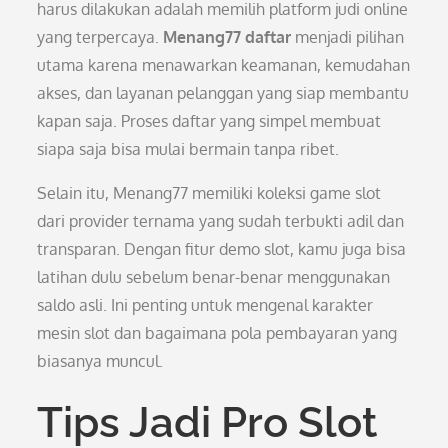
harus dilakukan adalah memilih platform judi online
yang terpercaya.
Menang77 daftar
menjadi pilihan
utama karena menawarkan keamanan, kemudahan
akses, dan layanan pelanggan yang siap membantu
kapan saja. Proses daftar yang simpel membuat
siapa saja bisa mulai bermain tanpa ribet.
Selain itu, Menang77 memiliki koleksi game slot
dari provider ternama yang sudah terbukti adil dan
transparan. Dengan fitur demo slot, kamu juga bisa
latihan dulu sebelum benar-benar menggunakan
saldo asli. Ini penting untuk mengenal karakter
mesin slot dan bagaimana pola pembayaran yang
biasanya muncul.
Tips Jadi Pro Slot