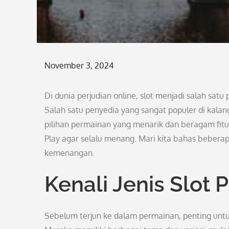
Posted
November 3, 2024
on
Di dunia perjudian online, slot menjadi salah satu
Salah satu penyedia yang sangat populer di kala
pilihan permainan yang menarik dan beragam fitu
Play agar selalu menang. Mari kita bahas bebera
kemenangan.
Kenali Jenis Slot 
Sebelum terjun ke dalam permainan, penting untuk