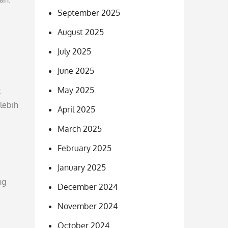
September 2025
August 2025
July 2025
June 2025
May 2025
k
lebih
April 2025
March 2025
February 2025
January 2025
ng
December 2024
November 2024
October 2024