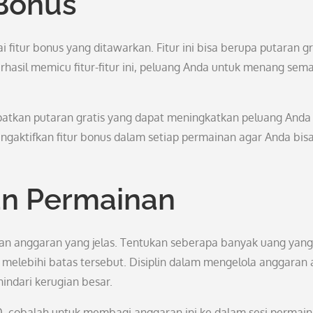
 Bonus
 fitur bonus yang ditawarkan. Fitur ini bisa berupa putaran gr
rhasil memicu fitur-fitur ini, peluang Anda untuk menang sem
patkan putaran gratis yang dapat meningkatkan peluang Anda
ngaktifkan fitur bonus dalam setiap permainan agar Anda bis
an Permainan
an anggaran yang jelas. Tentukan seberapa banyak uang yang
melebihi batas tersebut. Disiplin dalam mengelola anggaran
ndari kerugian besar.
0, cobalah untuk membagi anggaran ini ke dalam sesi permain