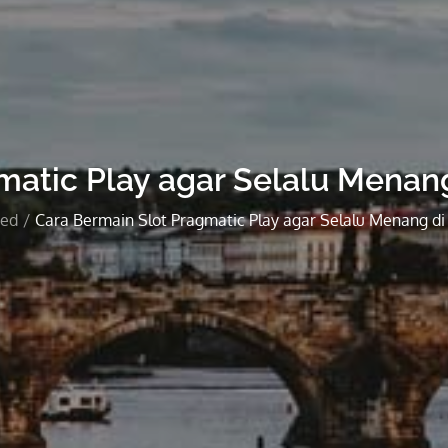
matic Play agar Selalu Menang
zed
Cara Bermain Slot Pragmatic Play agar Selalu Menang di