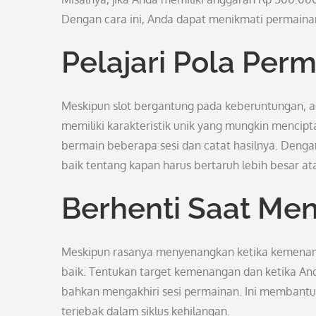
Dengan cara ini, Anda dapat menikmati permaina
Pelajari Pola Per
Meskipun slot bergantung pada keberuntungan, a
memiliki karakteristik unik yang mungkin mencipt
bermain beberapa sesi dan catat hasilnya. Deng
baik tentang kapan harus bertaruh lebih besar ata
Berhenti Saat Me
Meskipun rasanya menyenangkan ketika kemenangan
baik. Tentukan target kemenangan dan ketika An
bahkan mengakhiri sesi permainan. Ini membant
terjebak dalam siklus kehilangan.