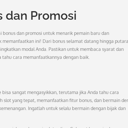
 dan Promosi
bonus dan promosi untuk menarik pemain baru dan
 memanfaatkan ini! Dari bonus selamat datang hingga putar
ingkatkan modal Anda. Pastikan untuk membaca syarat dan
da tahu cara memanfaatkannya dengan baik.
ne bisa sangat mengasyikkan, terutama jika Anda tahu cara
slot yang tepat, memanfaatkan fitur bonus, dan bermain de
 kemenangan. Ingatlah untuk selalu bermain dengan bijak dan