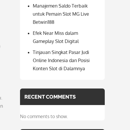
Manajemen Saldo Terbaik
untuk Pemain Slot MG Live
Betwin188
Efek Near Miss dalam
Gameplay Slot Digital
a
Tinjauan Singkat Pasar Judi
Online Indonesia dan Posisi
Konten Slot di Dalamnya
RECENT COMMENTS
u.
an
No comments to show.