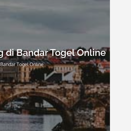
 di Bandar Togel Online
 Bandar Togel Online