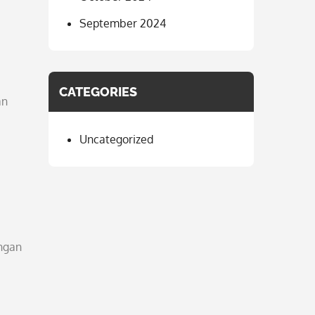
September 2024
CATEGORIES
an
Uncategorized
ngan