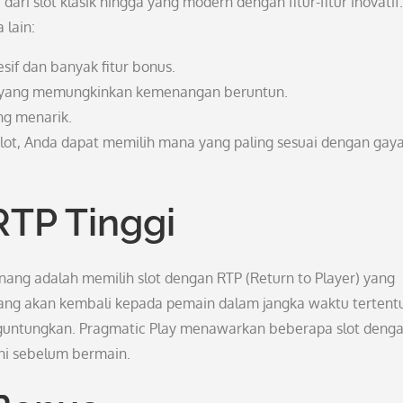
ari slot klasik hingga yang modern dengan fitur-fitur inovatif.
 lain:
sif dan banyak fitur bonus.
le yang memungkinkan kemenangan beruntun.
ang menarik.
ot, Anda dapat memilih mana yang paling sesuai dengan gay
RTP Tinggi
ang adalah memilih slot dengan RTP (Return to Player) yang
 yang akan kembali kepada pemain dalam jangka waktu tertent
nguntungkan. Pragmatic Play menawarkan beberapa slot deng
 ini sebelum bermain.